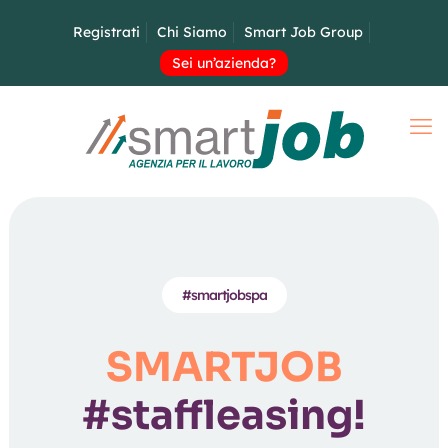
Registrati
Chi Siamo
Smart Job Group
Sei un’azienda?
#smartjobspa
SMARTJOB
#staffleasing!